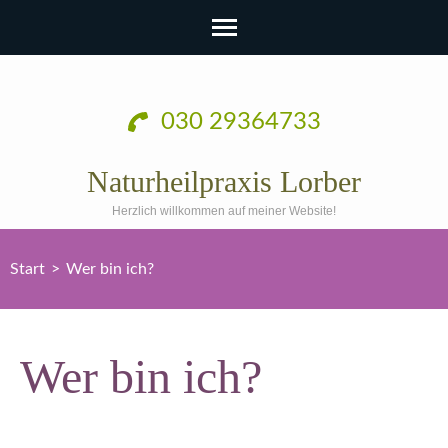
030 29364733
Naturheilpraxis Lorber
Herzlich willkommen auf meiner Website!
Start
>
Wer bin ich?
Wer bin ich?