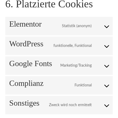
6. Platzierte Cookies
Elementor
Statistik (anonym)
Consent
to
WordPress
service
funktionelle, Funktional
Consent
elementor
to
Google Fonts
service
Marketing/Tracking
Consent
wordpress
to
Complianz
service
Funktional
Consent
google-
to
Sonstiges
fonts
service
Zweck wird noch ermittelt
Consent
complianz
to