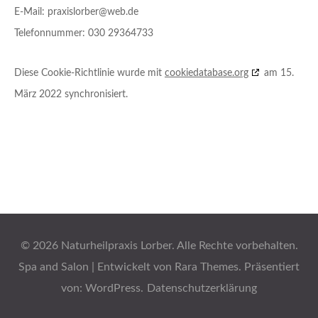
E-Mail:
praxislorber@
web.de
Telefonnummer: 030 29364733
Diese Cookie-Richtlinie wurde mit
cookiedatabase.org
am 15.
März 2022 synchronisiert.
© 2026
Naturheilpraxis Lorber
. Alle Rechte vorbehalten.
Spa and Salon | Entwickelt von
Rara Themes
. Präsentiert
von:
WordPress
.
Datenschutzerklärung