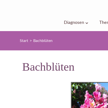
Diagnosen
Ther
Start
>
Bachblüten
Bachblüten