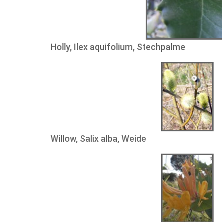
Holly, Ilex aquifolium, Stechpalme
Willow, Salix alba, Weide