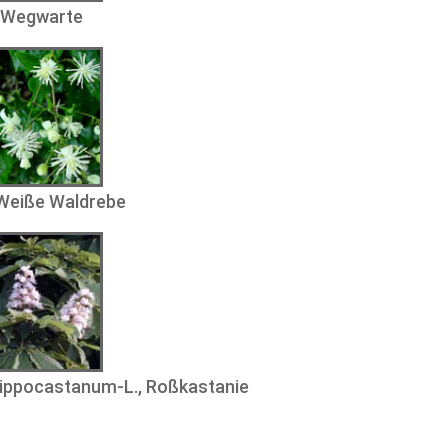
, Wegwarte
 Weiße Waldrebe
hippocastanum-L., Roßkastanie