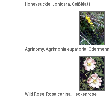
Honeysuckle, Lonicera, Geißblatt
Agrinomy, Agrimonia eupatoria, Odermenn
Wild Rose, Rosa canina, Heckenrose